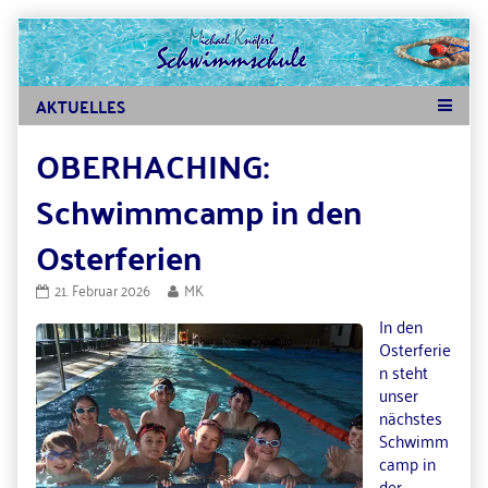
Skip
to
content
OBERHACHING:
Schwimmcamp in den
Osterferien
OBERHACHING:
Read
21. Februar 2026
MK
Schwimmcamp
more
In den
in
posts
den
by
Osterferie
Osterferien
the
n steht
published
author
unser
on
of
nächstes
OBERHACHING:
Schwimmcamp
Schwimm
in
camp in
den
der