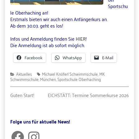
Osterferien,
Sportschu
le Oberhaching an!
Erstmals bieten wir auch einen Anfängerkurs an.
Ab dem 30.03. geht es los!
Infos und Anmeldung finden Sie
HIER
!
Die Anmeldung ist ab sofort möglich.
Facebook
WhatsApp
E-Mail
Categories
Tags
Aktuelles
Michael Knöferl Schwimmschule
,
MK
Schwimmschule
,
München
,
Sportschule Oberhaching
Beitragsnavigation
Previous
Next
Guten Start!
EICHSTÄTT: Termine Sommerkurse 2026
post:
post:
Primary
Folge uns für aktuelle News!
Sidebar
Facebook
Instagram