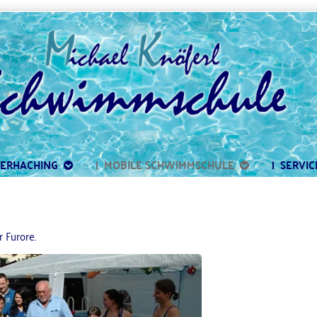
BERHACHING
|  MOBILE SCHWIMMSCHULE
|  SERVIC
 Furore.