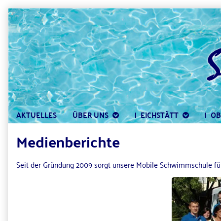
Skip
to
content
AKTUELLES
ÜBER UNS
|  EICHSTÄTT
|  O
Medienberichte
Seit der Gründung 2009 sorgt unsere Mobile Schwimmschule für