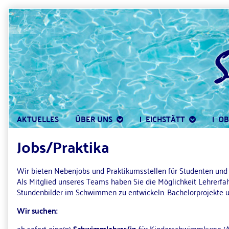
Skip
to
content
AKTUELLES
ÜBER UNS
|  EICHSTÄTT
|  O
Jobs/Praktika
Wir bieten Nebenjobs und Praktikumsstellen für Studenten und S
Als Mitglied unseres Teams haben Sie die Möglichkeit Lehrerfa
Stundenbilder im Schwimmen zu entwickeln. Bachelorprojekte u
Wir suchen:
ab sofort eine(n)
Schwimmlehrer/in
für Kinderschwimmkurse (A